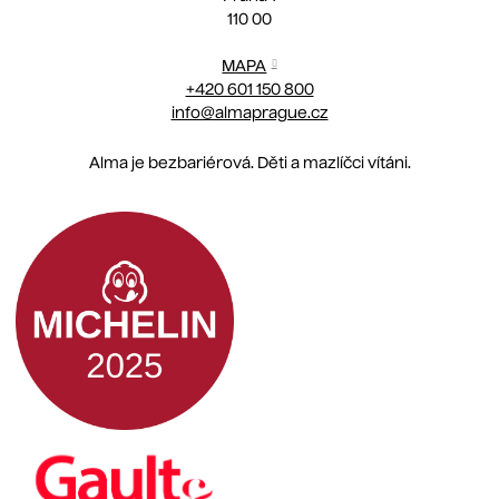
110 00
MAPA
+420 601 150 800
info@almaprague.cz
Alma je bezbariérová. Děti a mazlíčci vítáni.