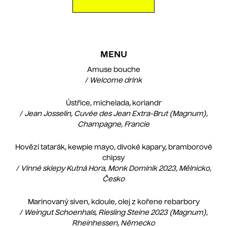
AL
PRO
O A
MENU
O 
Amuse bouche
/
Welcome drink
ZÁ
Ústřice, michelada, koriandr
GA
/
Jean Josselin, Cuvée des Jean Extra-Brut (Magnum),
Champagne, Francie
PR
MA
Hovězí tatarák, kewpie mayo, divoké kapary, bramborové
chipsy
KO
/
Vinné sklepy Kutná Hora, Monk Dominik 2023, Mělnicko,
Česko
DÁR
Marinovaný siven, kdoule, olej z kořene rebarbory
CS
EN
/
Weingut Schoenhals, Riesling Steine 2023 (Magnum),
Rheinhessen, Německo