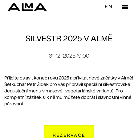
CS
EN
Menu
RES
OB
SILVESTR 2025 V ALMĚ
VE
31. 12. 2025 19:00
VÍ
NÁ
Přijďte oslavit konec roku 2025 a přivítat nové začátky v Almě!
Šéfkuchař Petr Židek pro vás připravil speciální silvestrovské
BAR
degustační menu v masové i vegetariánské variantě. Pro
KAV
kompletní zážitek si k němu můžete dopřát i slavnostní vinné
párování.
ME
VIN
AKC
REZERVACE