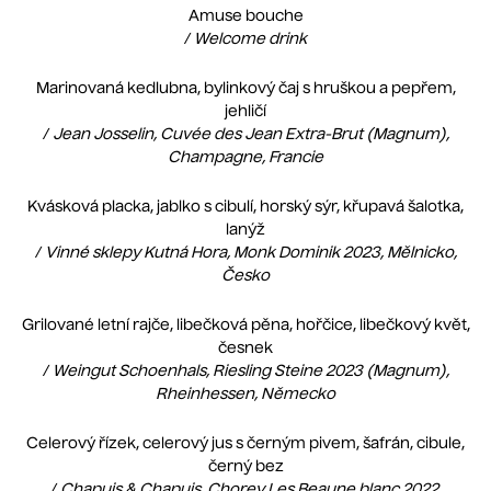
Amuse bouche
/
Welcome drink
Marinovaná kedlubna, bylinkový čaj s hruškou a pepřem,
jehličí
/
Jean Josselin, Cuvée des Jean Extra-Brut (Magnum),
Champagne, Francie
Kvásková placka, jablko s cibulí, horský sýr, křupavá šalotka,
lanýž
/
Vinné sklepy Kutná Hora, Monk Dominik 2023, Mělnicko,
Česko
Grilované letní rajče, libečková pěna, hořčice, libečkový květ,
česnek
/
Weingut Schoenhals, Riesling Steine 2023 (Magnum),
Rheinhessen, Německo
Celerový řízek, celerový jus s černým pivem, šafrán, cibule,
černý bez
/
Chapuis & Chapuis, Chorey Les Beaune blanc 2022,