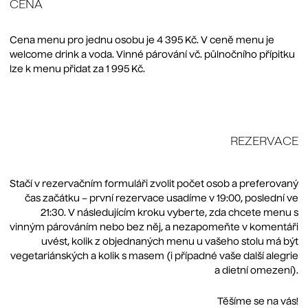
CENA
Cena menu pro jednu osobu je 4 395 Kč. V ceně menu je
welcome drink a voda. Vinné párování vč. půlnočního přípitku
lze k menu přidat za 1 995 Kč.
REZERVACE
​​Stačí v rezervačním formuláři zvolit počet osob a preferovaný
čas začátku – první rezervace usadíme v 19:00, poslední ve
21:30. V následujícím kroku vyberte, zda chcete menu s
vinným párováním nebo bez něj, a nezapomeňte v komentáři
uvést, kolik z objednaných menu u vašeho stolu má být
vegetariánských a kolik s masem (i případné vaše další alegrie
a dietní omezení).
Těšíme se na vás!